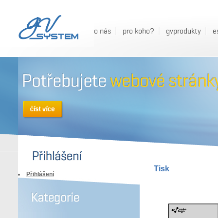
o nás
pro koho?
gvprodukty
e
Tisk
Přihlášení