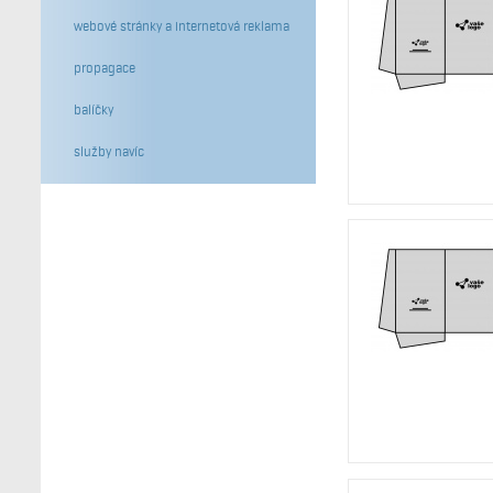
webové stránky a internetová reklama
propagace
balíčky
služby navíc