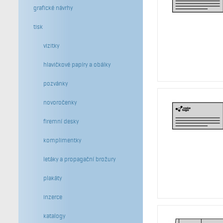
grafické návrhy
tisk
vizitky
hlavičkové papíry a obálky
pozvánky
novoročenky
firemní desky
komplimentky
letáky a propagační brožury
plakáty
inzerce
katalogy