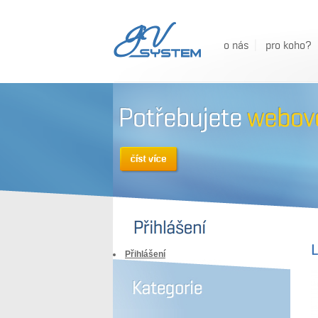
o nás
pro koho?
L
Přihlášení