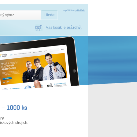
nepřihlášen
přihlásit
Váš košík je
prázdný
.
ý – 1000 ks
ury
iskových strojích.