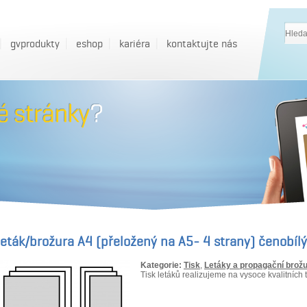
gvprodukty
eshop
kariéra
kontaktujte nás
eták/brožura A4 (přeložený na A5- 4 strany) čenobíl
Kategorie:
Tisk
,
Letáky a propagační brož
Tisk letáků realizujeme na vysoce kvalitních t