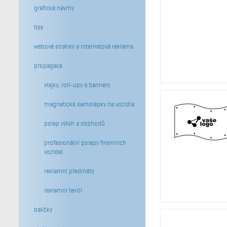
grafické návrhy
tisk
webové stránky a internetová reklama
propagace
vlajky, roll-upy a bannery
magnetické samolepky na vozidla
polep výloh a obchodů
profesionální polepy firemních
vozidel
reklamní předměty
reklamní textil
balíčky