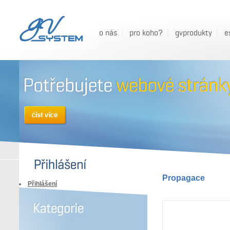
o nás
pro koho?
gvprodukty
e
Propagace
Přihlášení