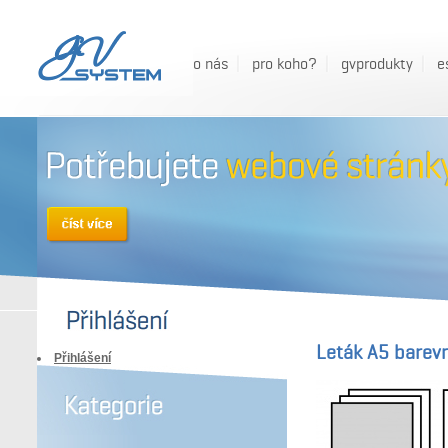
o nás
pro koho?
gvprodukty
e
Leták A5 barevn
Přihlášení