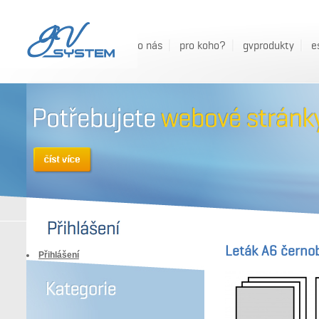
o nás
pro koho?
gvprodukty
e
Leták A6 černob
Přihlášení