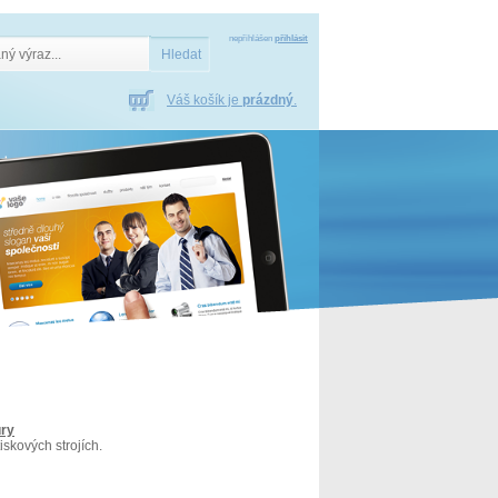
nepřihlášen
přihlásit
Váš košík je
prázdný
.
ury
iskových strojích.