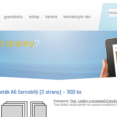
gvprodukty
eshop
kariéra
kontaktujte nás
eták A6 černobílý (2 strany) – 300 ks
Kategorie:
Tisk
,
Letáky a propagační brož
Tisk letáků realizujeme na vysoce kvalitních t