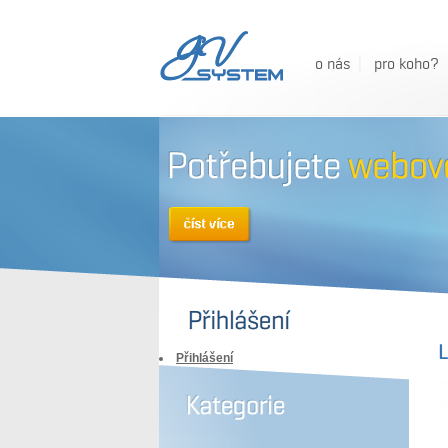
o nás
pro koho?
L
Přihlášení