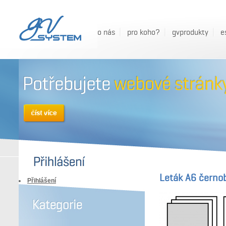
o nás
pro koho?
gvprodukty
e
Leták A6 černob
Přihlášení