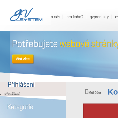
o nás
pro koho?
gvprodukty
e
Ko
Můj účet
Přihlášení