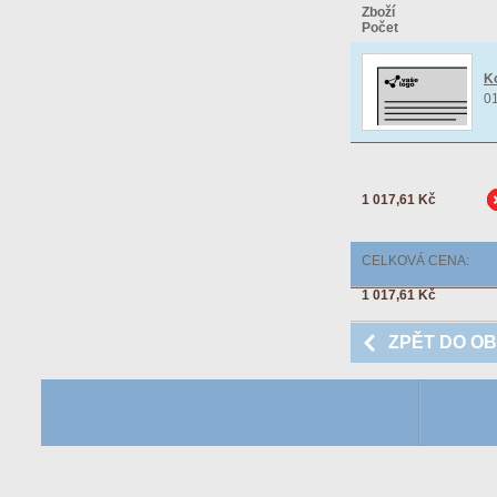
Zboží
Počet
Ko
0
1 017,61 Kč
CELKOVÁ CENA:
1 017,61 Kč
ZPĚT DO O