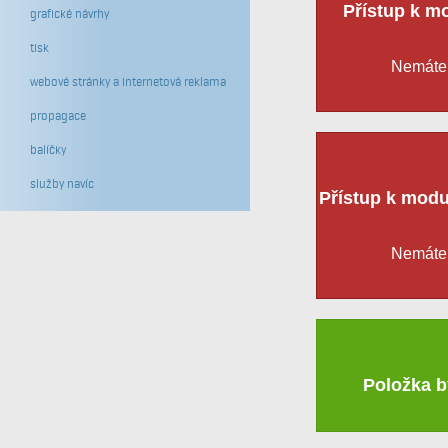
Přístup k m
grafické návrhy
tisk
Nemáte 
webové stránky a internetová reklama
propagace
balíčky
služby navíc
Přístup k modu
Nemáte 
Položka b