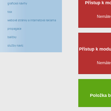
Přístup k m
grafické návrhy
tisk
Nemáte 
webové stránky a internetová reklama
propagace
balíčky
služby navíc
Přístup k modu
Nemáte 
Položka b