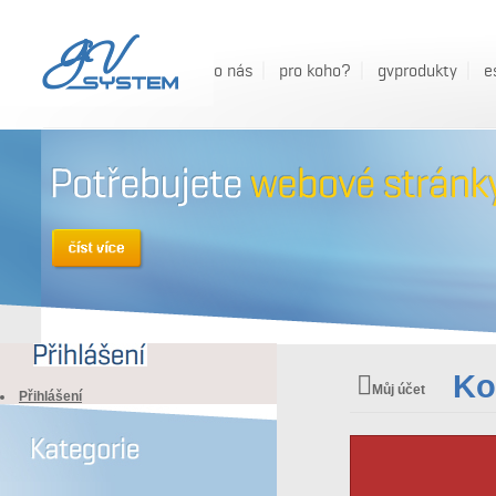
o nás
pro koho?
gvprodukty
e
Ko
Můj účet
Přihlášení