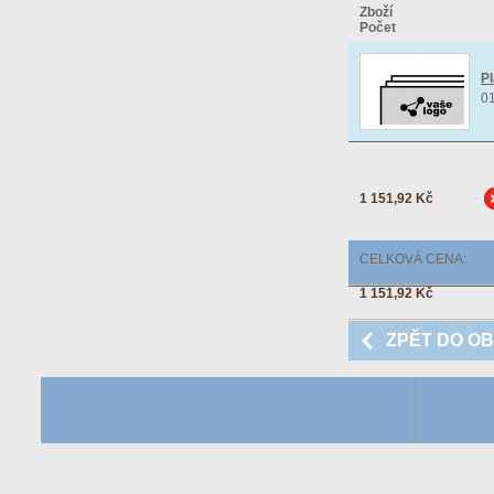
Zboží
Počet
Pl
0
1 151,92 Kč
CELKOVÁ CENA:
1 151,92 Kč
ZPĚT DO O