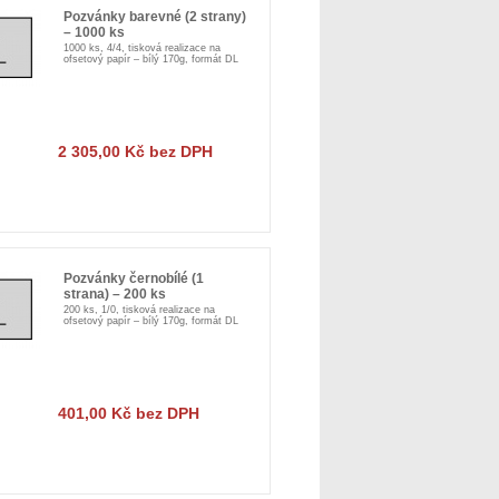
Pozvánky barevné (2 strany)
– 1000 ks
1000 ks, 4/4, tisková realizace na
ofsetový papír – bílý 170g, formát DL
2 305,00 Kč bez DPH
Pozvánky černobílé (1
strana) – 200 ks
200 ks, 1/0, tisková realizace na
ofsetový papír – bílý 170g, formát DL
401,00 Kč bez DPH