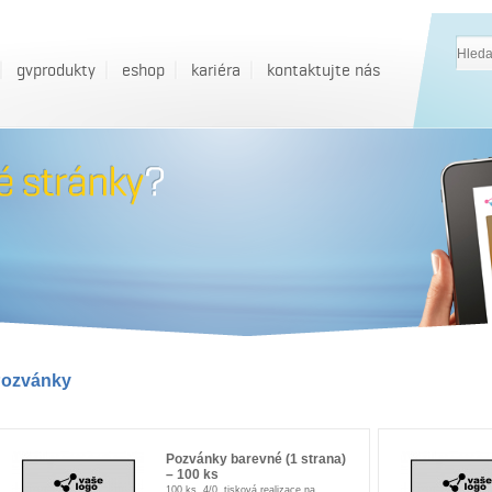
gvprodukty
eshop
kariéra
kontaktujte nás
ozvánky
Pozvánky barevné (1 strana)
– 100 ks
100 ks, 4/0, tisková realizace na