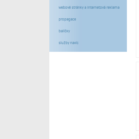
webové stránky a internetová reklama
propagace
balíčky
služby navíc