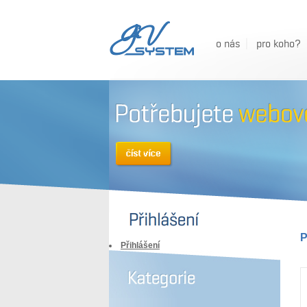
o nás
pro koho?
P
Přihlášení