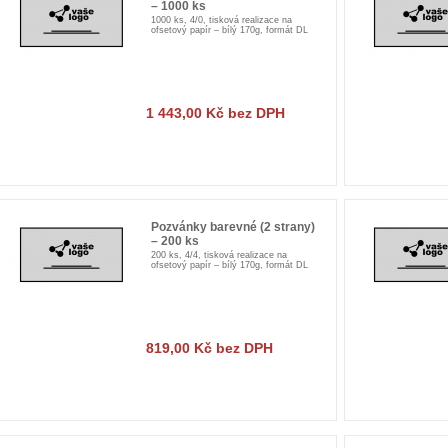
– 1000 ks
1000 ks, 4/0, tisková realizace na
ofsetový papír – bílý 170g, formát DL
1 443,00 Kč bez DPH
Pozvánky barevné (2 strany)
– 200 ks
200 ks, 4/4, tisková realizace na
ofsetový papír – bílý 170g, formát DL
819,00 Kč bez DPH