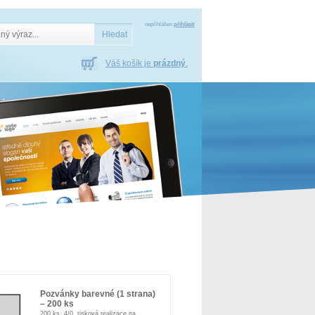
nepřihlášen
přihlásit
Váš košík je
prázdný
.
Pozvánky barevné (1 strana)
– 200 ks
200 ks, 4/0, tisková realizace na