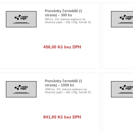
Pozvánky černobílé (1
strana) – 300 ks
300 ks, 1/0, tisková realizace na
ofsetový papír – bílý 170g, formát DL
456,00 Kč bez DPH
Pozvánky černobílé (1
strana) – 1000 ks
1000 ks, 1/0, tisková realizace na
ofsetový papír – bílý 170g, formát DL
841,00 Kč bez DPH