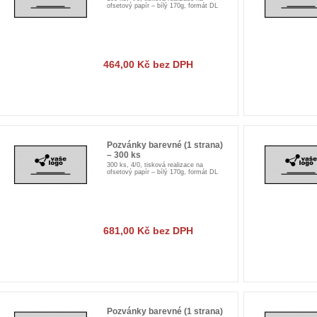
ofsetový papír – bílý 170g, formát DL
464,00 Kč bez DPH
Pozvánky barevné (1 strana)
– 300 ks
300 ks, 4/0, tisková realizace na
ofsetový papír – bílý 170g, formát DL
681,00 Kč bez DPH
Pozvánky barevné (1 strana)