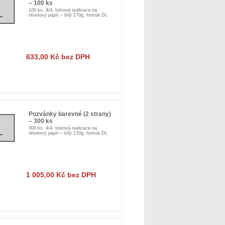
– 100 ks
100 ks, 4/4, tisková realizace na
ofsetový papír – bílý 170g, formát DL
633,00 Kč bez DPH
Pozvánky barevné (2 strany)
– 300 ks
300 ks, 4/4, tisková realizace na
ofsetový papír – bílý 170g, formát DL
1 005,00 Kč bez DPH