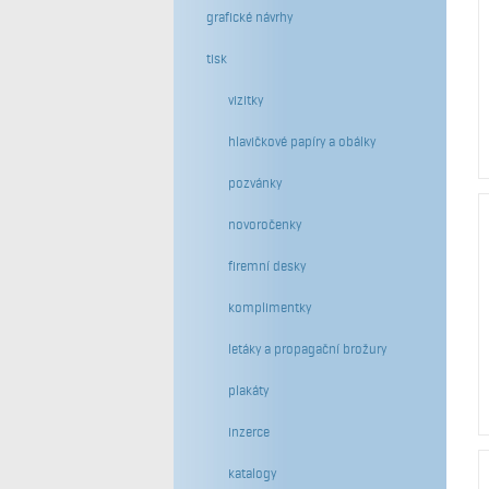
grafické návrhy
tisk
vizitky
hlavičkové papíry a obálky
pozvánky
novoročenky
firemní desky
komplimentky
letáky a propagační brožury
plakáty
inzerce
katalogy