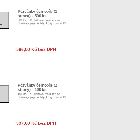
Pozvánky černobílé (1
strana) – 500 ks
500 ks, 1/0, tisková realizace na
ofsetový papír – bílý 170g, formát DL
566,00 Kč bez DPH
Pozvánky černobílé (2
strany) – 100 ks
100 ks, 1/1, tisková realizace na
ofsetový papír – bílý 170g, formát DL
397,00 Kč bez DPH