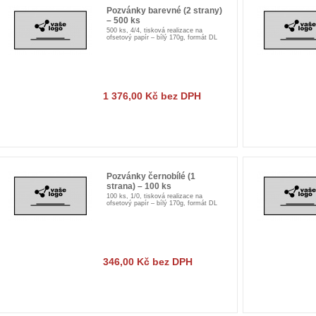
Pozvánky barevné (2 strany)
– 500 ks
500 ks, 4/4, tisková realizace na
ofsetový papír – bílý 170g, formát DL
1 376,00 Kč bez DPH
Pozvánky černobílé (1
strana) – 100 ks
100 ks, 1/0, tisková realizace na
ofsetový papír – bílý 170g, formát DL
346,00 Kč bez DPH